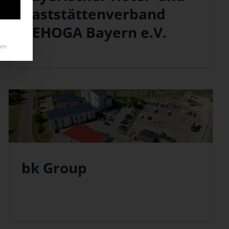
Gaststättenverband
DEHOGA Bayern e.V.
um
bk Group