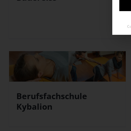
Co
Berufsfachschule
Kybalion