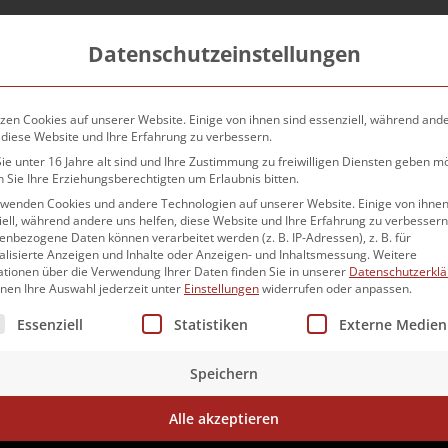
Datenschutzeinstellungen
zen Cookies auf unserer Website. Einige von ihnen sind essenziell, während and
 diese Website und Ihre Erfahrung zu verbessern.
e unter 16 Jahre alt sind und Ihre Zustimmung zu freiwilligen Diensten geben m
Bäckerei Striffler
 Sie Ihre Erziehungsberechtigten um Erlaubnis bitten.
rwenden Cookies und andere Technologien auf unserer Website. Einige von ihnen
ell, während andere uns helfen, diese Website und Ihre Erfahrung zu verbessern
nbezogene Daten können verarbeitet werden (z. B. IP-Adressen), z. B. für
alisierte Anzeigen und Inhalte oder Anzeigen- und Inhaltsmessung.
Weitere
ationen über die Verwendung Ihrer Daten finden Sie in unserer
Datenschutzerkl
nnen Ihre Auswahl jederzeit unter
Einstellungen
widerrufen oder anpassen.
lgt eine Liste der Service-Gruppen, für die eine Einwilligun
Essenziell
Statistiken
Externe Medien
Speichern
Alle akzeptieren
Baumann Rothenburger