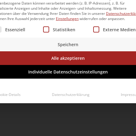
nbezogene Daten können verarbeitet werden (z. B. IP-Adressen), z. B. für
alisierte Anzeigen und Inhalte oder Anzeigen- und Inhaltsmessung.
Weitere
ationen über die Verwendung Ihrer Daten finden Sie in unserer
Datenschutzerkl
nnen Ihre Auswahl jederzeit unter
Einstellungen
widerrufen oder anpassen.
lgt eine Liste der Service-Gruppen, für die eine Einwilligun
Essenziell
Statistiken
Externe Medien
Speichern
Alle akzeptieren
Individuelle Datenschutzeinstellungen
okie-Details
Datenschutzerklärung
Impress