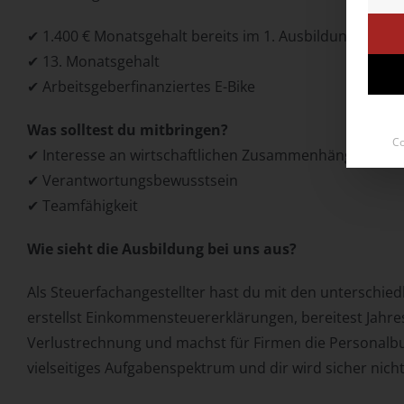
✔ 1.400 € Monatsgehalt bereits im 1. Ausbildungsjahr.
✔ 13. Monatsgehalt
✔ Arbeitsgeberfinanziertes E-Bike
Was solltest du mitbringen?
Co
✔ Interesse an wirtschaftlichen Zusammenhängen
✔ Verantwortungsbewusstsein
✔ Teamfähigkeit
Wie sieht die Ausbildung
bei uns aus?
Als Steuerfachangestellter hast du mit den unterschi
erstellst Einkommensteuererklärungen, bereitest Jahre
Verlustrechnung und machst für Firmen die Personalbu
vielseitiges Aufgabenspektrum und dir wird sicher nicht