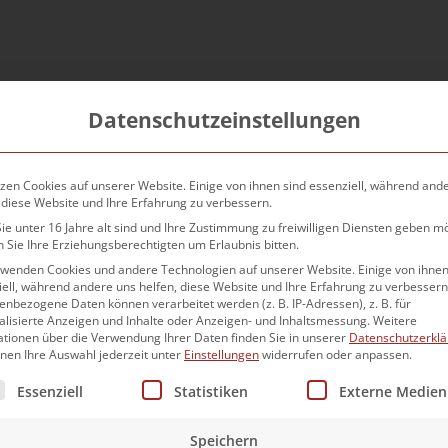
eginnen und Kollegen. Ein echtes Team auf Augenhöhe.
Datenschutzeinstellungen
 Arbeitsatmosphäre.
schiedensten Branchen. Unsere Kanzlei befindet sich
zen Cookies auf unserer Website. Einige von ihnen sind essenziell, während and
 diese Website und Ihre Erfahrung zu verbessern.
e unter 16 Jahre alt sind und Ihre Zustimmung zu freiwilligen Diensten geben m
 Sie Ihre Erziehungsberechtigten um Erlaubnis bitten.
der Bahnhof befindet sich gleich um die Ecke.
rwenden Cookies und andere Technologien auf unserer Website. Einige von ihnen
ell, während andere uns helfen, diese Website und Ihre Erfahrung zu verbessern
nbezogene Daten können verarbeitet werden (z. B. IP-Adressen), z. B. für
alisierte Anzeigen und Inhalte oder Anzeigen- und Inhaltsmessung.
Weitere
interessanten Aufgaben in einem kollektiven,
ationen über die Verwendung Ihrer Daten finden Sie in unserer
Datenschutzerkl
bekommst einen modernen Arbeitsplatz. Wir fördern und
nnen Ihre Auswahl jederzeit unter
Einstellungen
widerrufen oder anpassen.
flexible Arbeitszeiten, kurze Entscheidungswege und
lgt eine Liste der Service-Gruppen, für die eine Einwilligun
Essenziell
Statistiken
Externe Medien
tändig arbeiten und hast die Chance, eigene Ideen
Speichern