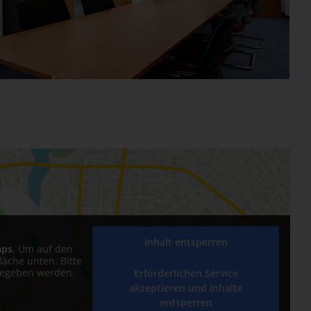
Inhalt entsperren
aps
. Um auf den
fläche unten. Bitte
rgegeben werden.
Erforderlichen Service
akzeptieren und Inhalte
entsperren