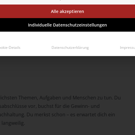
Alle akzeptieren
Individuelle Datenschutzeinstellungen
okie-Details
Datenschutzerklärung
Impress
edlichsten Themen, Aufgaben und Menschen zu tun. Du
sabschlüsse vor, buchst für die Gewinn- und
chhaltung. Du merkst schon – es erwartet dich ein
 langweilig.