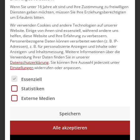
Wenn Sie unter 16 Jahre alt sind und Ihre Zustimmung zu freiwilligen
3 Jahre Ausbildung
Diensten geben möchten, müssen Sie Ihre Erziehungsberechtigten
um Erlaubnis bitten.
Wir verwenden Cookies und andere Technologien auf unserer
Website. Einige von ihnen sind essenziell, während andere uns
helfen, diese Website und Ihre Erfahrung zu verbessern.
Fachangestelle/r für Bäderbetriebe
Personenbezogene Daten können verarbeitet werden (z. B. IP-
(m/w/d)
Adressen), z. B. für personalisierte Anzeigen und Inhalte oder
Anzeigen- und Inhaltsmessung.
Weitere Informationen über die
Verwendung Ihrer Daten finden Sie in unserer
Erfolgreicher Abschluss der Mittelschule
Datenschutzerklärung
.
Sie können Ihre Auswahl jederzeit unter
Einstellungen
widerrufen oder anpassen.
3 Jahre Ausbildung
Es folgt eine Liste der Service-Gruppen, für die eine Ei
Essenziell
Statistiken
Externe Medien
Anlagenmechaniker/in
Fachrichtung Versorgungstechnik
(m/w/d)
Speichern
Erfolgreicher Abschluss der Mittelschule
Alle akzeptieren
3,5 Jahre Ausbildung