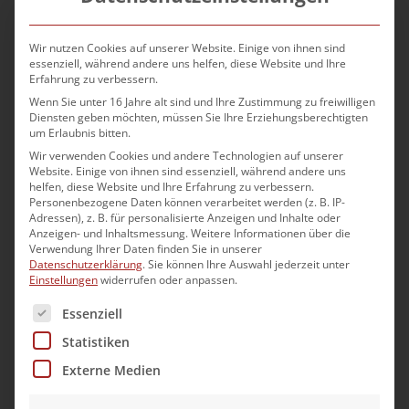
Als einer der größten Arbeitgeber der Region
wissen wir, dass der Grundstein für gutes Personal
Wir nutzen Cookies auf unserer Website. Einige von ihnen sind
in der Ausbildung gelegt wird. Deshalb werden
essenziell, während andere uns helfen, diese Website und Ihre
Erfahrung zu verbessern.
unsere Auszubildenden sowohl fachlich wie auch
Wenn Sie unter 16 Jahre alt sind und Ihre Zustimmung zu freiwilligen
persönlich über das normale Maß hinaus vielseitig
Diensten geben möchten, müssen Sie Ihre Erziehungsberechtigten
gefördert (z.B. durch innerbetrieblichen Unterricht,
um Erlaubnis bitten.
Wir verwenden Cookies und andere Technologien auf unserer
ein 3-tägiges erlebnisorientiertes Seminar, 3-
Website. Einige von ihnen sind essenziell, während andere uns
tägiger Karriere-Workshop, Projektarbeiten, etc.).
helfen, diese Website und Ihre Erfahrung zu verbessern.
Personenbezogene Daten können verarbeitet werden (z. B. IP-
Informiere dich jetzt über die
Adressen), z. B. für personalisierte Anzeigen und Inhalte oder
Anzeigen- und Inhaltsmessung.
Weitere Informationen über die
Einstellungsmöglichkeiten und werde Teil unserer
Verwendung Ihrer Daten finden Sie in unserer
„Sparkassenfamilie“!
Datenschutzerklärung
.
Sie können Ihre Auswahl jederzeit unter
Einstellungen
widerrufen oder anpassen.
Wir freuen uns auf deine Online-Bewerbung unter:
Es folgt eine Liste der Service-Gruppen, für die eine Ei
Essenziell
www.sparkasse-ansbach.de/karriere
Statistiken
Externe Medien