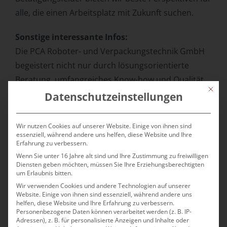
alle, die einen Arbeitsplatz mit Zukunft suchen.
Sonstige interessante Infos:
Die PCA Roboter- und Verpackungstechnik GmbH
begeistert nicht nur durch lösungsorientierte
Beratung, umfangreiches
Know-how und Qualität,
Mit die
sondern auch durch ein Höchstmaß an Flexibilität,
Datenschutzeinstellungen
Individualität und Service.
Wir nutzen Cookies auf unserer Website. Einige von ihnen sind
Seit 1993 entwickeln wir individuelle Lösungen für
essenziell, während andere uns helfen, diese Website und Ihre
Erfahrung zu verbessern.
das Verpacken und Palettieren unterschiedlichster
Wenn Sie unter 16 Jahre alt sind und Ihre Zustimmung zu freiwilligen
Produkte.
Diensten geben möchten, müssen Sie Ihre Erziehungsberechtigten
um Erlaubnis bitten.
Durch unser Know-how und unsere Flexibilität ist
Wir verwenden Cookies und andere Technologien auf unserer
Website. Einige von ihnen sind essenziell, während andere uns
über die Jahre ein breites Spektrum an Lösungen
helfen, diese Website und Ihre Erfahrung zu verbessern.
Personenbezogene Daten können verarbeitet werden (z. B. IP-
entstanden, das weit über das reine Verpacken
Adressen), z. B. für personalisierte Anzeigen und Inhalte oder