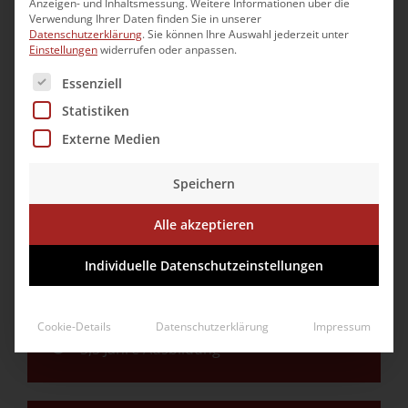
und Palettieren der Produkte hinausgeht.
Anzeigen- und Inhaltsmessung.
Weitere Informationen über die
Verwendung Ihrer Daten finden Sie in unserer
Datenschutzerklärung
.
Sie können Ihre Auswahl jederzeit unter
Einstellungen
widerrufen oder anpassen.
Es folgt eine Liste der Service-Gruppen, für die eine Ei
Essenziell
Industriemechaniker/in (m/w/d)
Statistiken
Qualifizierender Mittelschulabschluss
Externe Medien
oder Mittlere Reife
3,5 Jahre Ausbildung
Speichern
Alle akzeptieren
Mechatroniker/in (m/w/d)
Individuelle Datenschutzeinstellungen
Qualifizierender Mittelschulabschluss
oder Mittlere Reife
Cookie-Details
Datenschutzerklärung
Impressum
3,5 Jahre Ausbildung