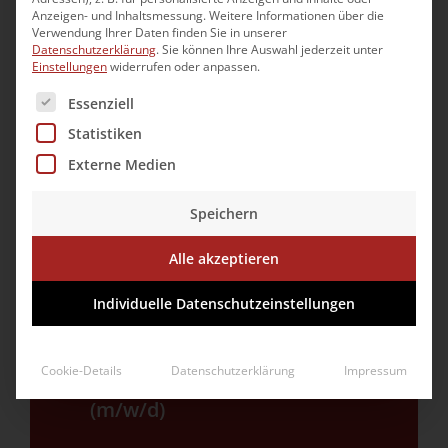
Anzeigen- und Inhaltsmessung.
Weitere Informationen über die
Verwendung Ihrer Daten finden Sie in unserer
Datenschutzerklärung
.
Sie können Ihre Auswahl jederzeit unter
Einstellungen
widerrufen oder anpassen.
Es folgt eine Liste der Service-Gruppen, für die eine Ei
Ausbildung
Essenziell
Statistiken
Mediengestalter/in für Digital
Externe Medien
und Print (m/w/d)
Industriekaufmann/-frau
(m/w/d)
Speichern
Kaufmann/-frau IT-System-
Alle akzeptieren
Management (m/w/d)
Fachinformatiker/in für
Individuelle Datenschutzeinstellungen
Anwendungs­entwicklung
(m/w/d)
Fachinformatiker/in für
Cookie-Details
Datenschutzerklärung
Impressum
Systemintegration
(m/w/d)