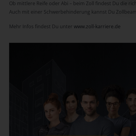
Ob mittlere Reife oder Abi – beim Zoll findest Du die ri
Auch mit einer Schwerbehinderung kannst Du Zollbeam
Mehr Infos findest Du unter
www.zoll-karriere.de