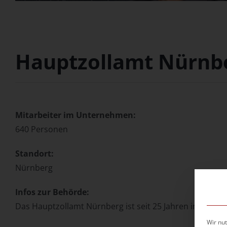
Hauptzollamt Nürnb
Mitarbeiter im Unternehmen:
640 Personen
Standort:
Nürnberg
Infos zur Behörde:
Das Hauptzollamt Nürnberg ist seit 25 Jahren in der S
Wir nut