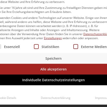
ts haben 2023 knapp 2,5 Milliarden Euro
 diese Website und Ihre Erfahrung zu verbessern.
e unter 16 Jahre alt sind und Ihre Zustimmung zu freiwilligen Diensten geben m
ließen, und somit einen wichtigen Beitrag zur
 Sie Ihre Erziehungsberechtigten um Erlaubnis bitten.
istet.
rwenden Cookies und andere Technologien auf unserer Website. Einige von ihnen
ell, während andere uns helfen, diese Website und Ihre Erfahrung zu verbessern
nbezogene Daten können verarbeitet werden (z. B. IP-Adressen), z. B. für
seinen unterschiedlichsten Aufgaben der vielleicht
alisierte Anzeigen und Inhalte oder Anzeigen- und Inhaltsmessung.
Weitere
ationen über die Verwendung Ihrer Daten finden Sie in unserer
Datenschutzerkl
nnen Ihre Auswahl jederzeit unter
Einstellungen
widerrufen oder anpassen.
lgt eine Liste der Service-Gruppen, für die eine Einwilligun
Essenziell
Statistiken
Externe Medien
es,
Speichern
,
Alle akzeptieren
hen Arbeitsmarkt,
Individuelle Datenschutzeinstellungen
okie-Details
Datenschutzerklärung
Impress