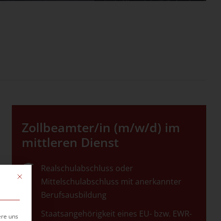
Zollbeamter/in (m/w/d) im
mittleren Dienst
Realschulabschluss oder
Mit diesem Button wird der Dialog geschlossen. Seine Funktionalität ist ide
Mittelschulabschluss mit
anerkannter
Berufsausbildung
Staatsangehörigkeit eines EU- bzw. EWR-
ere uns