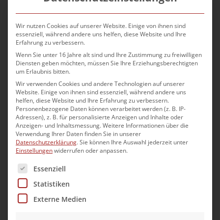
Wir nutzen Cookies auf unserer Website. Einige von ihnen sind
essenziell, während andere uns helfen, diese Website und Ihre
Schott & Meissner Maschinen-
Erfahrung zu verbessern.
und Anlagenbau GmbH
Wenn Sie unter 16 Jahre alt sind und Ihre Zustimmung zu freiwilligen
Diensten geben möchten, müssen Sie Ihre Erziehungsberechtigten
um Erlaubnis bitten.
Wir verwenden Cookies und andere Technologien auf unserer
Website. Einige von ihnen sind essenziell, während andere uns
helfen, diese Website und Ihre Erfahrung zu verbessern.
Personenbezogene Daten können verarbeitet werden (z. B. IP-
Adressen), z. B. für personalisierte Anzeigen und Inhalte oder
Anzeigen- und Inhaltsmessung.
Weitere Informationen über die
Verwendung Ihrer Daten finden Sie in unserer
Datenschutzerklärung
.
Sie können Ihre Auswahl jederzeit unter
Einstellungen
widerrufen oder anpassen.
Es folgt eine Liste der Service-Gruppen, für die eine Ei
Essenziell
Pfänder Gebäudeautomation
Statistiken
Externe Medien