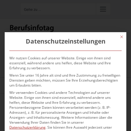
Zum
Gehe zu ...
Inhalt
springen
Mit die
Datenschutzeinstellungen
Wir nutzen Cookies auf unserer Website. Einige von ihnen sind
Hier kannst du nach Firmen oder
essenziell, während andere uns helfen, diese Website und Ihre
Ausbildungsberufen suchen
Erfahrung zu verbessern.
Wenn Sie unter 16 Jahre alt sind und Ihre Zustimmung zu freiwilligen
Diensten geben möchten, müssen Sie Ihre Erziehungsberechtigten
um Erlaubnis bitten.
Gehe zu ...
Wir verwenden Cookies und andere Technologien auf unserer
Website. Einige von ihnen sind essenziell, während andere uns
helfen, diese Website und Ihre Erfahrung zu verbessern.
Personenbezogene Daten können verarbeitet werden (z. B. IP-
Adressen), z. B. für personalisierte Anzeigen und Inhalte oder
Anzeigen- und Inhaltsmessung.
Weitere Informationen über die
Verwendung Ihrer Daten finden Sie in unserer
Datenschutzerklärung
.
Sie können Ihre Auswahl jederzeit unter