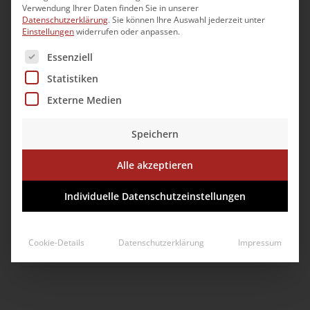
Verwendung Ihrer Daten finden Sie in unserer
Datenschutzerklärung
.
Sie können Ihre Auswahl jederzeit unter
Einstellungen
widerrufen oder anpassen.
MHZ Hachtel
Es folgt eine Liste der Service-Gruppen, für die eine Ei
Essenziell
Statistiken
Externe Medien
Speichern
Alle akzeptieren
Individuelle Datenschutzeinstellungen
Teknor Germany GmbH
Cookie-Details
Datenschutzerklärung
Impressum