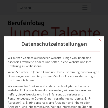
Zum
Gehe zu ...
Inhalt
springen
Mit die
Datenschutzeinstellungen
Hier kannst du nach Firmen oder
Ausbildungsberufen suchen
Wir nutzen Cookies auf unserer Website. Einige von ihnen sind
essenziell, während andere uns helfen, diese Website und Ihre
Erfahrung zu verbessern.
Gehe zu ...
Wenn Sie unter 16 Jahre alt sind und Ihre Zustimmung zu freiwilligen
Diensten geben möchten, müssen Sie Ihre Erziehungsberechtigten
um Erlaubnis bitten.
Wir verwenden Cookies und andere Technologien auf unserer
Website. Einige von ihnen sind essenziell, während andere uns
helfen, diese Website und Ihre Erfahrung zu verbessern.
Personenbezogene Daten können verarbeitet werden (z. B. IP-
Adressen), z. B. für personalisierte Anzeigen und Inhalte oder
Anzeigen- und Inhaltsmessung.
Weitere Informationen über die