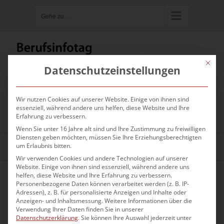
Zum
Gehe zu ...
Inhalt
springen
Mit die
Datenschutzeinstellungen
Wir nutzen Cookies auf unserer Website. Einige von ihnen sind
Hier kannst du nach Firmen oder
essenziell, während andere uns helfen, diese Website und Ihre
Ausbildungsberufen suchen
Erfahrung zu verbessern.
Wenn Sie unter 16 Jahre alt sind und Ihre Zustimmung zu freiwilligen
Diensten geben möchten, müssen Sie Ihre Erziehungsberechtigten
um Erlaubnis bitten.
Gehe zu ...
Wir verwenden Cookies und andere Technologien auf unserer
Website. Einige von ihnen sind essenziell, während andere uns
helfen, diese Website und Ihre Erfahrung zu verbessern.
Personenbezogene Daten können verarbeitet werden (z. B. IP-
Adressen), z. B. für personalisierte Anzeigen und Inhalte oder
Anzeigen- und Inhaltsmessung.
Weitere Informationen über die
Verwendung Ihrer Daten finden Sie in unserer
Datenschutzerklärung
.
Sie können Ihre Auswahl jederzeit unter