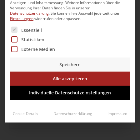
Anzeigen- und Inhaltsmessung.
Weitere Informationen über die
Verwendung Ihrer Daten finden Sie in unserer
Datenschutzerklärung
.
Sie können Ihre Auswahl jederzeit unter
Einstellungen
widerrufen oder anpassen.
SeniorenWohnen Bürgerheim
Es folgt eine Liste der Service-Gruppen, für die eine Ei
Essenziell
BRK
Statistiken
Externe Medien
Speichern
Alle akzeptieren
Individuelle Datenschutzeinstellungen
Zentraler Diakonieverein
Cookie-Details
Datenschutzerklärung
Impressum