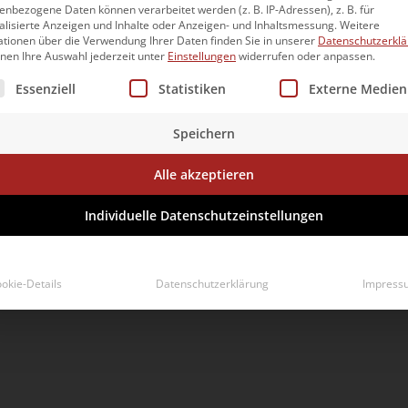
nbezogene Daten können verarbeitet werden (z. B. IP-Adressen), z. B. für
alisierte Anzeigen und Inhalte oder Anzeigen- und Inhaltsmessung.
Weitere
ationen über die Verwendung Ihrer Daten finden Sie in unserer
Datenschutzerkl
nnen Ihre Auswahl jederzeit unter
Einstellungen
widerrufen oder anpassen.
lgt eine Liste der Service-Gruppen, für die eine Einwilligun
Essenziell
Statistiken
Externe Medien
Speichern
Alle akzeptieren
Individuelle Datenschutzeinstellungen
okie-Details
Datenschutzerklärung
Impress