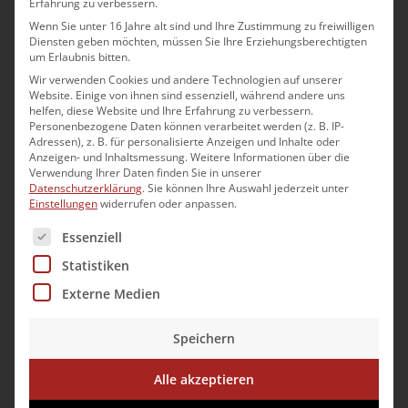
Erfahrung zu verbessern.
Wenn Sie unter 16 Jahre alt sind und Ihre Zustimmung zu freiwilligen
Diensten geben möchten, müssen Sie Ihre Erziehungsberechtigten
um Erlaubnis bitten.
Wildbad Rothenburg o.d.T.
Wir verwenden Cookies und andere Technologien auf unserer
Website. Einige von ihnen sind essenziell, während andere uns
helfen, diese Website und Ihre Erfahrung zu verbessern.
Personenbezogene Daten können verarbeitet werden (z. B. IP-
Adressen), z. B. für personalisierte Anzeigen und Inhalte oder
Anzeigen- und Inhaltsmessung.
Weitere Informationen über die
Verwendung Ihrer Daten finden Sie in unserer
Datenschutzerklärung
.
Sie können Ihre Auswahl jederzeit unter
Einstellungen
widerrufen oder anpassen.
Es folgt eine Liste der Service-Gruppen, für die eine Ei
Essenziell
Statistiken
Bayerischer Hotel- und
Externe Medien
Gaststättenverband DEHOGA
Speichern
Bayern e.V.
Alle akzeptieren