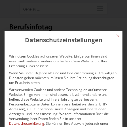
Zum
Gehe zu ...
Inhalt
springen
Mit die
Datenschutzeinstellungen
Wir nutzen Cookies auf unserer Website. Einige von ihnen sind
Hier kannst du nach Firmen oder
essenziell, während andere uns helfen, diese Website und Ihre
Ausbildungsberufen suchen
Erfahrung zu verbessern.
Wenn Sie unter 16 Jahre alt sind und Ihre Zustimmung zu freiwilligen
Diensten geben möchten, müssen Sie Ihre Erziehungsberechtigten
um Erlaubnis bitten.
Gehe zu ...
Wir verwenden Cookies und andere Technologien auf unserer
Website. Einige von ihnen sind essenziell, während andere uns
helfen, diese Website und Ihre Erfahrung zu verbessern.
Personenbezogene Daten können verarbeitet werden (z. B. IP-
Adressen), z. B. für personalisierte Anzeigen und Inhalte oder
Anzeigen- und Inhaltsmessung.
Weitere Informationen über die
Verwendung Ihrer Daten finden Sie in unserer
Datenschutzerklärung
.
Sie können Ihre Auswahl jederzeit unter