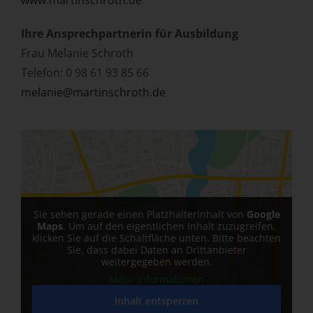
www.martinschroth.de
Ihre Ansprechpartnerin für Ausbildung
Frau Melanie Schroth
Telefon: 0 98 61 93 85 66
melanie@martinschroth.de
Sie sehen gerade einen Platzhalterinhalt von
Google
Maps
. Um auf den eigentlichen Inhalt zuzugreifen,
klicken Sie auf die Schaltfläche unten. Bitte beachten
Sie, dass dabei Daten an Drittanbieter
weitergegeben werden.
Mehr Informationen
Inhalt entsperren