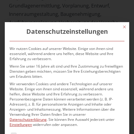
Grundlagenermittlung, Vorplanung, Entwurf,
Innenraumgestaltung, Bau­genehmigung,
Ausführungsplanung, Vorbereitung der Vergabe,
Mit die
Datenschutzeinstellungen
Bauleitung, Objektüberwachung und
Dokumentation.
Wir nutzen Cookies auf unserer Website. Einige von ihnen sind
Darüber hinaus werden oft physische Modelle von
essenziell, während andere uns helfen, diese Website und Ihre
Erfahrung zu verbessern.
den Gebäuden erstellt und Renderings, digitale
Wenn Sie unter 16 Jahre alt sind und Ihre Zustimmung zu freiwilligen
Bilder von verschiedenen Szenen im und um das
Diensten geben möchten, müssen Sie Ihre Erziehungsberechtigten
um Erlaubnis bitten.
Haus hergestellt.
Wir verwenden Cookies und andere Technologien auf unserer
Website. Einige von ihnen sind essenziell, während andere uns
Unser Leistungsspektrum umfasst Wohnhäuser,
helfen, diese Website und Ihre Erfahrung zu verbessern.
Personenbezogene Daten können verarbeitet werden (z. B. IP-
Mehrfamilienhäuser, Gemeindezentren, Kirchen,
Adressen), z. B. für personalisierte Anzeigen und Inhalte oder
Hotel, Industrie, Gewerbe, Messebau, Bürobauten,
Anzeigen- und Inhaltsmessung.
Weitere Informationen über die
Verwendung Ihrer Daten finden Sie in unserer
Produktdesign, Fitnessstudio und Außenanlagen.
Datenschutzerklärung
.
Sie können Ihre Auswahl jederzeit unter
Einstellungen
widerrufen oder anpassen.